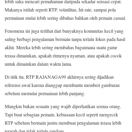
lebih suka mencari pemahaman daripada sekadar sensasi cepat.
Makanya istilah seperti RTP, volatilitas, hit rate, sampai pola
permainan mulai lebih sering dibahas bahkan oleh pemain casual.
Fenomena ini juga terlihat dari banyaknya komunitas kecil yang
saling berbagi pengalaman bermain tanpa terlalu fokus pada hasil
akhir. Mereka lebih sering membahas bagaimana suatu game
terasa dimainkan, apakah ritmenya nyaman, atau apakah cocok
untuk dimainkan dalam waktu lama.
Di titik itu, RTP RAJANAGA99 akhirnya sering dijadikan
referensi awal karena dianggap membantu memberi gambaran
sebelum memulai permainan lebih panjang.
Mungkin bukan sesuatu yang wajib diperhatikan semua orang.
Tapi buat sebagian pemain, kebiasaan kecil seperti mengecek
RTP sebelum bermain justru membuat pengalaman terasa lebih
terarah dan tidak terlalu random.