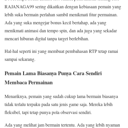
RAJANAGA99 sering dikaitkan dengan kebiasaan pemain yang
lebih suka bermain perlahan sambil menikmati fitur permainan.
Ada yang suka mengejar bonus kecil bertahap, ada yang
menikmati animasi dan tempo spin, dan ada juga yang sekadar
mencari hiburan digital tanpa target berlebihan.
Hal-hal seperti ini yang membuat pembahasan RTP tetap ramai
sampai sekarang.
Pemain Lama Biasanya Punya Cara Sendiri
Membaca Permainan
Menariknya, pemain yang sudah cukup lama bermain biasanya
tidak terlalu terpaku pada satu jenis game saja. Mereka lebih
fleksibel, tapi tetap punya pola observasi sendiri.
Ada yang melihat jam bermain tertentu. Ada yang lebih nyaman