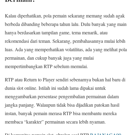
Kalau diperhatikan, pola pemain sekarang memang sudah agak
berbeda dibanding beberapa tahun lalu. Dulu banyak yang main
hanya berdasarkan tampilan game, tema menarik, atau
rekomendasi dari teman. Sekarang, pembahasannya mulai lebih
luas. Ada yang memperhatikan volatilitas, ada yang melihat pola
permainan, dan cukup banyak juga yang mulai
mempertimbangkan RTP sebelum memulai.
RTP atau Return to Player sendiri sebenarnya bukan hal baru di
dunia slot online. Istilah ini sudah lama dipakai untuk
menggambarkan persentase pengembalian permainan dalam
jangka panjang. Walaupun tidak bisa dijadikan patokan hasil
instan, banyak pemain merasa RTP bisa membantu mereka
membaca “karakter” permainan secara lebih nyaman.
Di komunitas pemain slot, obrolan soal RTP
RAJANAGA99