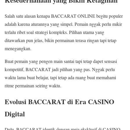
Salah satu alasan kenapa BACCARAT ONLINE begitu populer
adalah karena aturannya yang simpel. Pemain nggak perlu mikir
terlalu ribet soal strategi kompleks. Pilihan utama yang
ditawarkan pun jelas, bikin permainan terasa ringan tapi tetap
menegangkan.
Buat pemain yang pengen main santai tapi tetap dapet sensasi
kompetitif, BACCARAT jadi pilihan yang pas. Nggak perlu
waktu lama buat belajar, tapi tetap ada ruang buat memahami
ritme permainan seiring waktu.
Evolusi BACCARAT di Era CASINO
Digital
Dulu, BACCARAT identik dengan meja eksklusif di CASINO