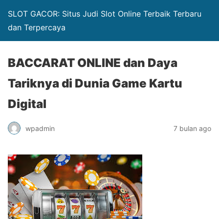
SLOT GACOR: Situs Judi Slot Online Terbaik Terbaru
dan Terpercaya
BACCARAT ONLINE dan Daya
Tariknya di Dunia Game Kartu
Digital
wpadmin
7 bulan ago