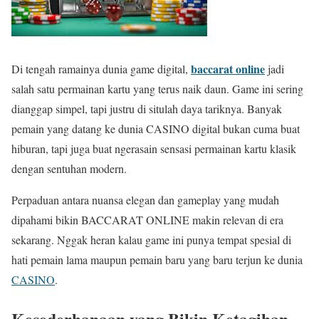
baccarat online
Di tengah ramainya dunia game digital,
jadi
salah satu permainan kartu yang terus naik daun. Game ini sering
dianggap simpel, tapi justru di situlah daya tariknya. Banyak
pemain yang datang ke dunia CASINO digital bukan cuma buat
hiburan, tapi juga buat ngerasain sensasi permainan kartu klasik
dengan sentuhan modern.
Perpaduan antara nuansa elegan dan gameplay yang mudah
dipahami bikin BACCARAT ONLINE makin relevan di era
sekarang. Nggak heran kalau game ini punya tempat spesial di
hati pemain lama maupun pemain baru yang baru terjun ke dunia
CASINO
.
Kesederhanaan yang Bikin Ketagihan